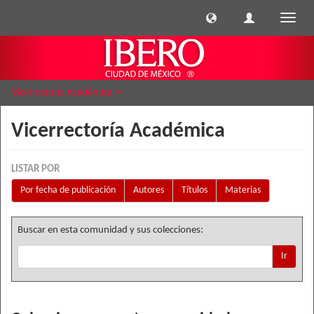
Cambi
naveg
Vicerrectoría Académica
Vicerrectoría Académica
LISTAR POR
Por fecha de publicación
Autores
Títulos
Materias
Buscar en esta comunidad y sus colecciones:
Ir