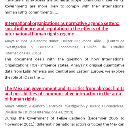
literature that explores the domestic scope conditions under which
governments are more likely to comply with their international
human rights commitments. ...
International organizations as normative agenda setters:
social influence and reputation in the effects of the
international human rights regime
Anaya Muñoz, Alejandro
;
Núñez, Héctor M.
;
Ponce, Aldo F.
(
Centro de
Investigación y Docencia Económicas, División de Estudios
Internacionales
,
2015
)
This document deals with the question of how International
Organizations (IOs) influence states. Analyzing original quantitative
data from Latin America and Central and Eastern Europe, we explore
the role of IOs in the ...
The Mexican government and its critics from abroad: limits
and possibilities of communicative interaction in the area
of human rights
Anaya Muñoz, Alejandro
(
Centro de Investigación y Docencia Económicas,
División de Estudios Internacionales
,
2013
)
During the government of Felipe Calderón (December 2006 to
November 2011), different international actors criticized the Mexican