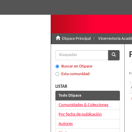
DSpace Principal
Vicerrectoría Acad
Buscar en DSpace
M
Esta comunidad
LISTAR
Todo DSpace
Comunidades & Colecciones
Por fecha de publicación
Autores