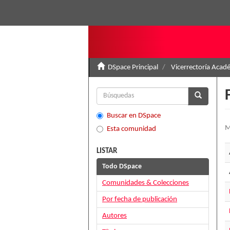
DSpace Principal
Vicerrectoría Acad
Buscar en DSpace
M
Esta comunidad
LISTAR
Todo DSpace
Comunidades & Colecciones
Por fecha de publicación
Autores