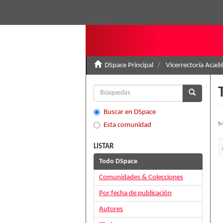
DSpace Principal
Vicerrectoría Acad
Buscar en DSpace
M
Esta comunidad
LISTAR
Todo DSpace
Comunidades & Colecciones
Por fecha de publicación
Autores