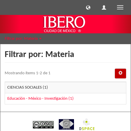
Cambi
naveg
Filtrar por: Materia
Filtrar por: Materia
Mostrando ítems 1-2 de 1
CIENCIAS SOCIALES (1)
Educación - México - Investigación (1)