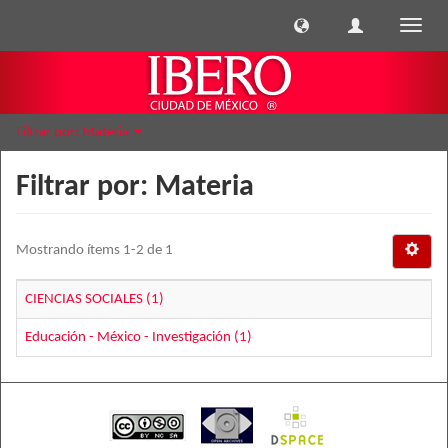
Cambi
naveg
Filtrar por: Materia
Filtrar por: Materia
Mostrando ítems 1-2 de 1
CIENCIAS SOCIALES (1)
Educación - México - Investigación (1)