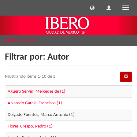
Cambi
naveg
Filtrar por: Autor
Filtrar por: Autor
Mostrando ítems 1-10 de 1
Agüero Servín, Mercedes de (1)
Alvarado García, Francisco (1)
Delgado Fuentes, Marco Antonio (1)
Flores-Crespo, Pedro (1)