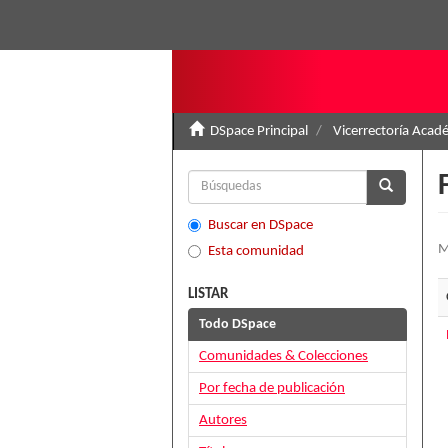
DSpace Principal
Vicerrectoría Acad
Buscar en DSpace
M
Esta comunidad
LISTAR
Todo DSpace
Comunidades & Colecciones
Por fecha de publicación
Autores