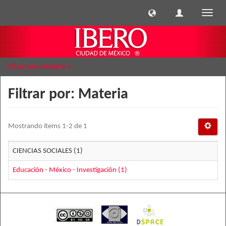
Cambi
naveg
Filtrar por: Materia
Filtrar por: Materia
Mostrando ítems 1-2 de 1
CIENCIAS SOCIALES (1)
Educación - México - Investigación (1)