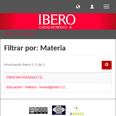
Cambi
naveg
Filtrar por: Materia
Filtrar por: Materia
Mostrando ítems 1-2 de 1
CIENCIAS SOCIALES (1)
Educación - México - Investigación (1)