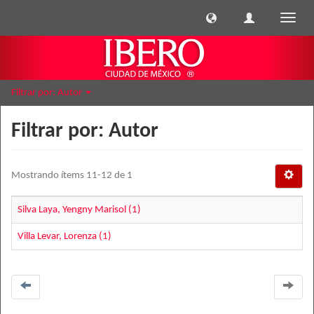
Cambi
naveg
Filtrar por: Autor
Filtrar por: Autor
Mostrando ítems 11-12 de 1
Silva Laya, Yengny Marisol (1)
Villa Levar, Lorenza (1)