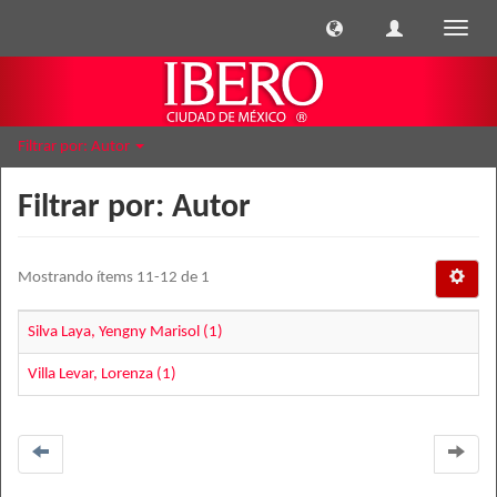
Cambi
naveg
Filtrar por: Autor
Filtrar por: Autor
Mostrando ítems 11-12 de 1
Silva Laya, Yengny Marisol (1)
Villa Levar, Lorenza (1)