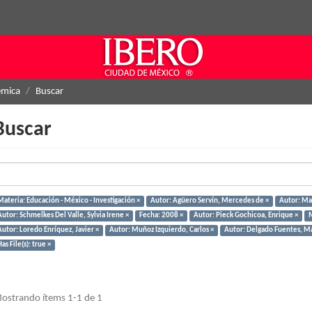
émica
Buscar
Buscar
Materia: Educación - México - Investigación ×
Autor: Agüero Servín, Mercedes de ×
Autor: Mar
utor: Schmelkes Del Valle, Sylvia Irene ×
Fecha: 2008 ×
Autor: Pieck Gochicoa, Enrique ×
M
Autor: Loredo Enríquez, Javier ×
Autor: Muñoz Izquierdo, Carlos ×
Autor: Delgado Fuentes, M
as File(s): true ×
ostrando ítems 1-1 de 1