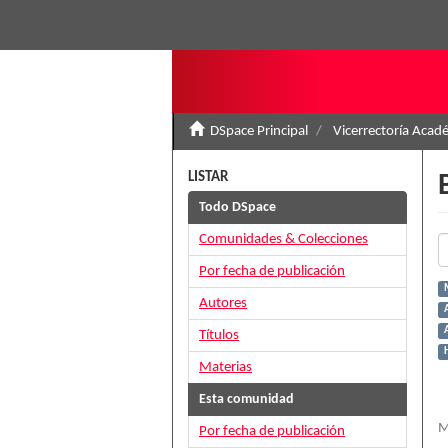
DSpace Principal
Vicerrectoría Acad
LISTAR
Todo DSpace
Comunidades & Colecciones
Por fecha de publicación
Autores
A
Títulos
H
Materias
Esta comunidad
M
Por fecha de publicación