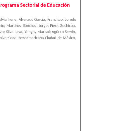
Programa Sectorial de Educación
ylvia Irene
;
Alvarado García, Francisco
;
Loredo
nio
;
Martínez Sánchez, Jorge
;
Pieck Gochicoa,
nza
;
Silva Laya, Yengny Marisol
;
Agüero Servín,
niversidad Iberoamericana Ciudad de México
,