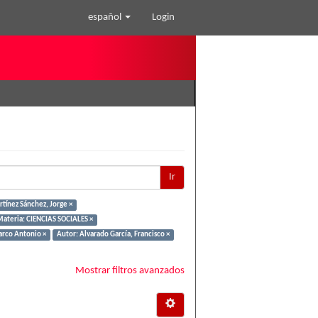
español
Login
Ir
tínez Sánchez, Jorge ×
ateria: CIENCIAS SOCIALES ×
arco Antonio ×
Autor: Alvarado García, Francisco ×
Mostrar filtros avanzados