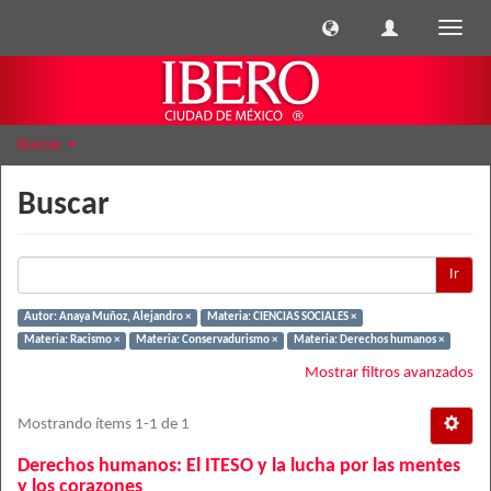
Cambi
naveg
Buscar
Buscar
Ir
Autor: Anaya Muñoz, Alejandro ×
Materia: CIENCIAS SOCIALES ×
Materia: Racismo ×
Materia: Conservadurismo ×
Materia: Derechos humanos ×
Mostrar filtros avanzados
Mostrando ítems 1-1 de 1
Derechos humanos: El ITESO y la lucha por las mentes
y los corazones