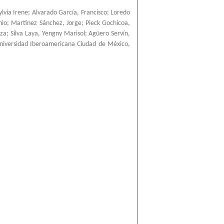
ylvia Irene
;
Alvarado García, Francisco
;
Loredo
nio
;
Martínez Sánchez, Jorge
;
Pieck Gochicoa,
nza
;
Silva Laya, Yengny Marisol
;
Agüero Servín,
niversidad Iberoamericana Ciudad de México
,