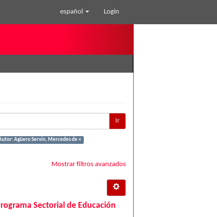
español
Login
Ir
Autor: Agüero Servín, Mercedes de ×
Mostrar filtros avanzados
Programa Sectorial de Educación