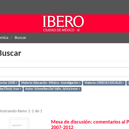
émica
Buscar
Buscar
Fecha: 2008 ×
Materia: Educación - México - Investigación ×
Materia: CIENCIAS SOCIALES ×
as File(s): true ×
Autor: Schmelkes Del Valle, Sylvia Irene ×
ostrando ítems 1-1 de 1
Mesa de discusión: comentarios al 
2007-2012