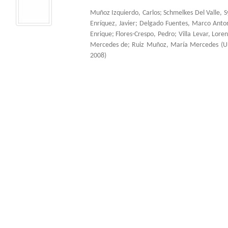
Muñoz Izquierdo, Carlos
;
Schmelkes Del Valle, S
Enríquez, Javier
;
Delgado Fuentes, Marco Anto
Enrique
;
Flores-Crespo, Pedro
;
Villa Levar, Lore
Mercedes de
;
Ruiz Muñoz, María Mercedes
(
U
2008
)