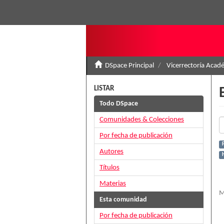
DSpace Principal
Vicerrectoría Acad
LISTAR
Todo DSpace
Comunidades & Colecciones
Por fecha de publicación
Autores
H
Títulos
Materias
M
Esta comunidad
Por fecha de publicación