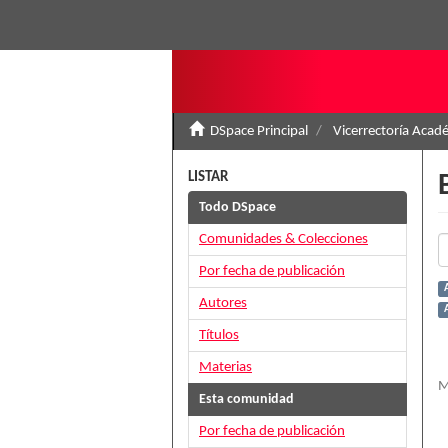
DSpace Principal
Vicerrectoría Acad
LISTAR
Todo DSpace
Comunidades & Colecciones
Por fecha de publicación
Autores
Títulos
Materias
M
Esta comunidad
Por fecha de publicación