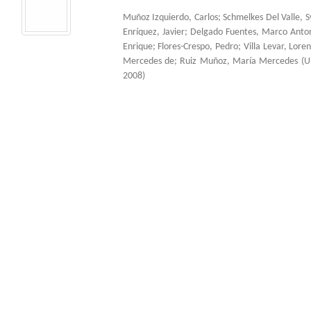
Muñoz Izquierdo, Carlos
;
Schmelkes Del Valle, S
Enríquez, Javier
;
Delgado Fuentes, Marco Anto
Enrique
;
Flores-Crespo, Pedro
;
Villa Levar, Lore
Mercedes de
;
Ruiz Muñoz, María Mercedes
(
U
2008
)