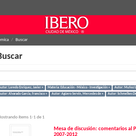
émica
Buscar
Buscar
Autor: Loredo Enríquez, Javier ×
Materia: Educación - México - Investigación ×
Autor: Muñoz Iz
Autor: Alvarado García, Francisco ×
Autor: Agüero Servín, Mercedes de ×
Autor: Schmelkes Del
ostrando ítems 1-1 de 1
Mesa de discusión: comentarios al 
2007-2012