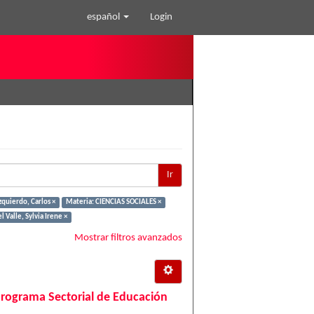
español
Login
Ir
quierdo, Carlos ×
Materia: CIENCIAS SOCIALES ×
 Valle, Sylvia Irene ×
Mostrar filtros avanzados
Programa Sectorial de Educación