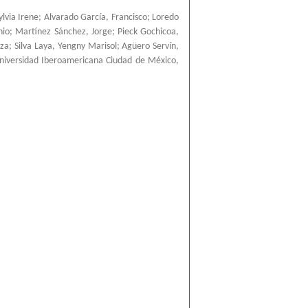
ylvia Irene
;
Alvarado García, Francisco
;
Loredo
nio
;
Martínez Sánchez, Jorge
;
Pieck Gochicoa,
nza
;
Silva Laya, Yengny Marisol
;
Agüero Servín,
niversidad Iberoamericana Ciudad de México
,