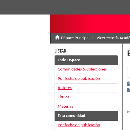
DSpace Principal
Vicerrectoría Acad
LISTAR
Todo DSpace
Comunidades & Colecciones
Por fecha de publicación
Autores
Títulos
Materias
M
Esta comunidad
Por fecha de publicación