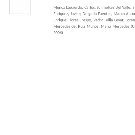
Muñoz Izquierdo, Carlos
;
Schmelkes Del Valle, S
Enríquez, Javier
;
Delgado Fuentes, Marco Anto
Enrique
;
Flores-Crespo, Pedro
;
Villa Levar, Lore
Mercedes de
;
Ruiz Muñoz, María Mercedes
(
U
2008
)