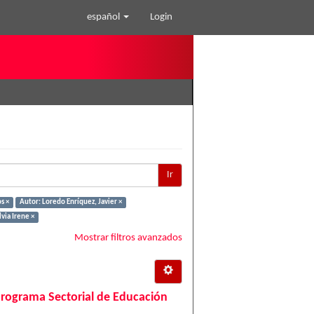
español
Login
Ir
s ×
Autor: Loredo Enríquez, Javier ×
via Irene ×
Mostrar filtros avanzados
Programa Sectorial de Educación