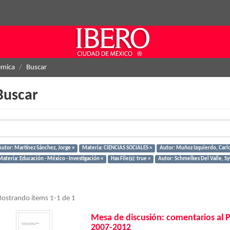
émica
Buscar
Buscar
Autor: Martínez Sánchez, Jorge ×
Materia: CIENCIAS SOCIALES ×
Autor: Muñoz Izquierdo, Carlo
Materia: Educación - México - Investigación ×
Has File(s): true ×
Autor: Schmelkes Del Valle, Syl
ostrando ítems 1-1 de 1
Mesa de discusión: comentarios al 
2007-2012