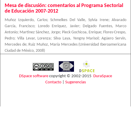
Mesa de discusión: comentarios al Programa Sectorial
de Educación 2007-2012
Muñoz Izquierdo, Carlos
;
Schmelkes Del Valle, Sylvia Irene
;
Alvarado
García, Francisco
;
Loredo Enríquez, Javier
;
Delgado Fuentes, Marco
Antonio
;
Martínez Sánchez, Jorge
;
Pieck Gochicoa, Enrique
;
Flores-Crespo,
Pedro
;
Villa Levar, Lorenza
;
Silva Laya, Yengny Marisol
;
Agüero Servín,
Mercedes de
;
Ruiz Muñoz, María Mercedes
(
Universidad Iberoamericana
Ciudad de México
,
2008
)
DSpace software
copyright © 2002-2015
DuraSpace
Contacto
|
Sugerencias