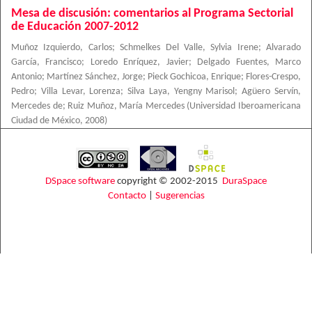
Mesa de discusión: comentarios al Programa Sectorial
de Educación 2007-2012
Muñoz Izquierdo, Carlos
;
Schmelkes Del Valle, Sylvia Irene
;
Alvarado
García, Francisco
;
Loredo Enríquez, Javier
;
Delgado Fuentes, Marco
Antonio
;
Martínez Sánchez, Jorge
;
Pieck Gochicoa, Enrique
;
Flores-Crespo,
Pedro
;
Villa Levar, Lorenza
;
Silva Laya, Yengny Marisol
;
Agüero Servín,
Mercedes de
;
Ruiz Muñoz, María Mercedes
(
Universidad Iberoamericana
Ciudad de México
,
2008
)
DSpace software
copyright © 2002-2015
DuraSpace
Contacto
|
Sugerencias