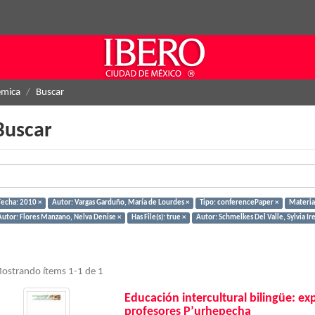
émica
Buscar
Buscar
Fecha: 2010 ×
Autor: Vargas Garduño, María de Lourdes ×
Tipo: conferencePaper ×
Materia
Autor: Flores Manzano, Nelva Denise ×
Has File(s): true ×
Autor: Schmelkes Del Valle, Sylvia Ir
ostrando ítems 1-1 de 1
Educación intercultural bilingüe: ex
profesores P’urhepecha