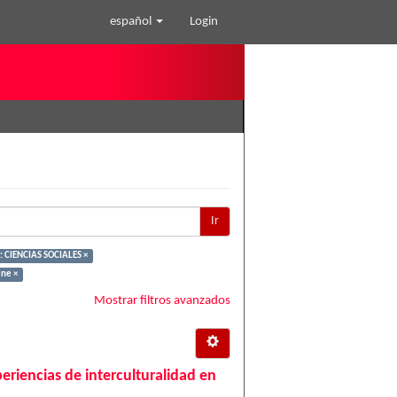
español
Login
Ir
: CIENCIAS SOCIALES ×
ene ×
Mostrar filtros avanzados
periencias de interculturalidad en