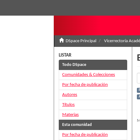
DSpace Principal
Vicerrectoría Acad
LISTAR
Todo DSpace
Comunidades & Colecciones
Por fecha de publicación
Autores
Títulos
Materias
M
Esta comunidad
Por fecha de publicación