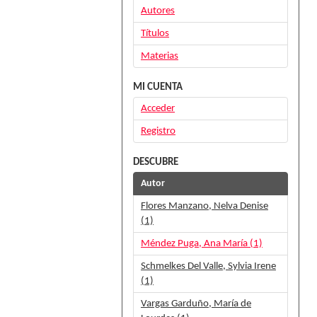
Autores
Títulos
Materias
MI CUENTA
Acceder
Registro
DESCUBRE
Autor
Flores Manzano, Nelva Denise
(1)
Méndez Puga, Ana María (1)
Schmelkes Del Valle, Sylvia Irene
(1)
Vargas Garduño, María de