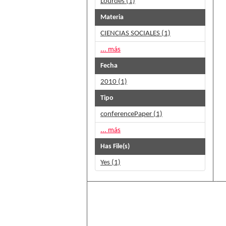
Lourdes (1)
Materia
CIENCIAS SOCIALES (1)
... más
Fecha
2010 (1)
Tipo
conferencePaper (1)
... más
Has File(s)
Yes (1)