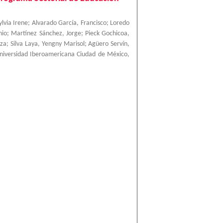
ylvia Irene
;
Alvarado García, Francisco
;
Loredo
nio
;
Martínez Sánchez, Jorge
;
Pieck Gochicoa,
nza
;
Silva Laya, Yengny Marisol
;
Agüero Servín,
niversidad Iberoamericana Ciudad de México
,