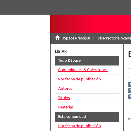
DSpace Principal
Vicerrectoría Acad
LISTAR
Todo DSpace
Comunidades & Colecciones
Por fecha de publicación
Autores
A
Títulos
Materias
Esta comunidad
M
Por fecha de publicación