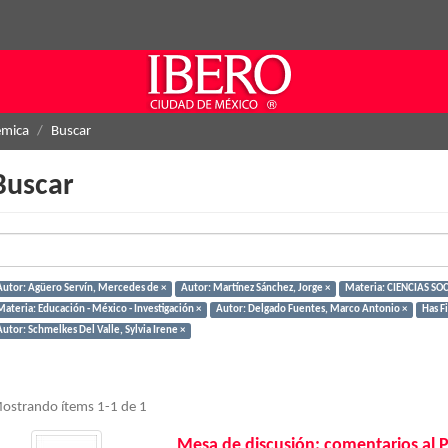
émica
Buscar
Buscar
Autor: Agüero Servín, Mercedes de ×
Autor: Martínez Sánchez, Jorge ×
Materia: CIENCIAS SOC
Materia: Educación - México - Investigación ×
Autor: Delgado Fuentes, Marco Antonio ×
Has Fi
utor: Schmelkes Del Valle, Sylvia Irene ×
ostrando ítems 1-1 de 1
Mesa de discusión: comentarios al 