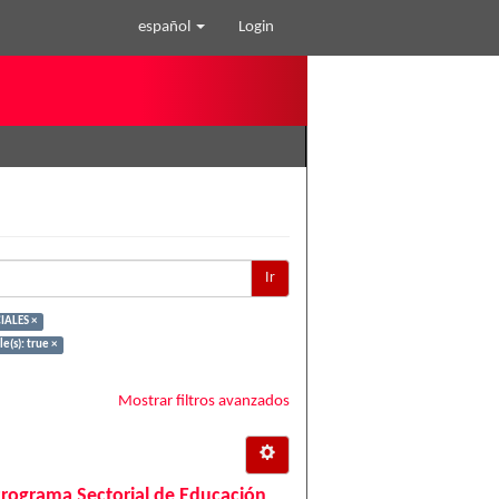
español
Login
Ir
IALES ×
le(s): true ×
Mostrar filtros avanzados
Programa Sectorial de Educación