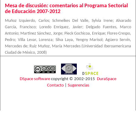
Mesa de discusión: comentarios al Programa Sectorial
de Educación 2007-2012
Muñoz Izquierdo, Carlos
;
Schmelkes Del Valle, Sylvia Irene
;
Alvarado
García, Francisco
;
Loredo Enríquez, Javier
;
Delgado Fuentes, Marco
Antonio
;
Martínez Sánchez, Jorge
;
Pieck Gochicoa, Enrique
;
Flores-Crespo,
Pedro
;
Villa Levar, Lorenza
;
Silva Laya, Yengny Marisol
;
Agüero Servín,
Mercedes de
;
Ruiz Muñoz, María Mercedes
(
Universidad Iberoamericana
Ciudad de México
,
2008
)
DSpace software
copyright © 2002-2015
DuraSpace
Contacto
|
Sugerencias