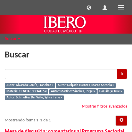
Cambi
naveg
Buscar
Buscar
Ir
Autor: Alvarado García, Francisco ×
Autor: Delgado Fuentes, Marco Antonio ×
Materia: CIENCIAS SOCIALES ×
Autor: Martínez Sánchez, Jorge ×
Has File(s): true ×
Autor: Schmelkes Del Valle, Sylvia Irene ×
Mostrar filtros avanzados
Mostrando ítems 1-1 de 1
Mesa de discusión: comentarios al Programa Sectorial