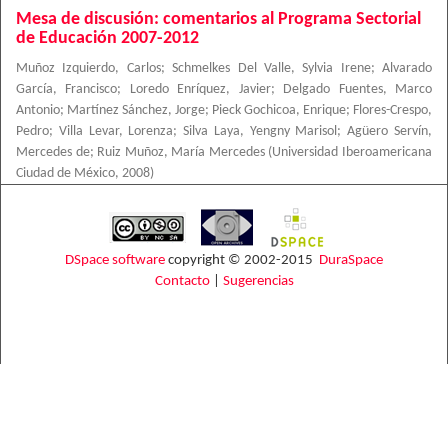
Mesa de discusión: comentarios al Programa Sectorial
de Educación 2007-2012
Muñoz Izquierdo, Carlos
;
Schmelkes Del Valle, Sylvia Irene
;
Alvarado
García, Francisco
;
Loredo Enríquez, Javier
;
Delgado Fuentes, Marco
Antonio
;
Martínez Sánchez, Jorge
;
Pieck Gochicoa, Enrique
;
Flores-Crespo,
Pedro
;
Villa Levar, Lorenza
;
Silva Laya, Yengny Marisol
;
Agüero Servín,
Mercedes de
;
Ruiz Muñoz, María Mercedes
(
Universidad Iberoamericana
Ciudad de México
,
2008
)
DSpace software
copyright © 2002-2015
DuraSpace
Contacto
|
Sugerencias