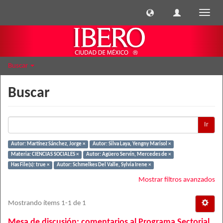
Cambi
naveg
Buscar
Buscar
Ir
Autor: Martínez Sánchez, Jorge ×
Autor: Silva Laya, Yengny Marisol ×
Materia: CIENCIAS SOCIALES ×
Autor: Agüero Servín, Mercedes de ×
Has File(s): true ×
Autor: Schmelkes Del Valle, Sylvia Irene ×
Mostrar filtros avanzados
Mostrando ítems 1-1 de 1
Mesa de discusión: comentarios al Programa Sectorial