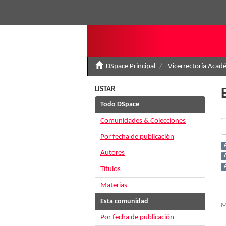
DSpace Principal
Vicerrectoría Acad
LISTAR
Todo DSpace
Comunidades & Colecciones
Por fecha de publicación
Autores
A
Títulos
Materias
Esta comunidad
M
Por fecha de publicación