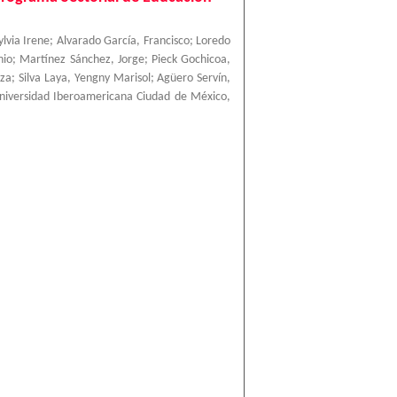
ylvia Irene
;
Alvarado García, Francisco
;
Loredo
nio
;
Martínez Sánchez, Jorge
;
Pieck Gochicoa,
nza
;
Silva Laya, Yengny Marisol
;
Agüero Servín,
niversidad Iberoamericana Ciudad de México
,