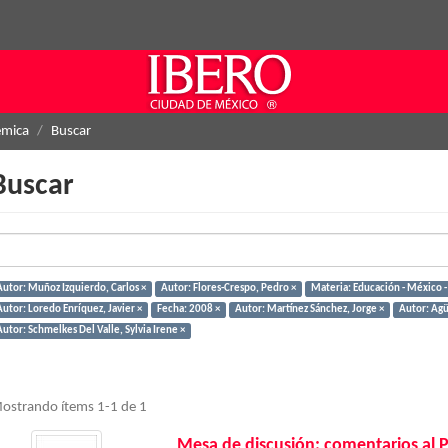
émica
Buscar
Buscar
Autor: Muñoz Izquierdo, Carlos ×
Autor: Flores-Crespo, Pedro ×
Materia: Educación - México - 
Autor: Loredo Enríquez, Javier ×
Fecha: 2008 ×
Autor: Martínez Sánchez, Jorge ×
Autor: Agü
utor: Schmelkes Del Valle, Sylvia Irene ×
ostrando ítems 1-1 de 1
Mesa de discusión: comentarios al 