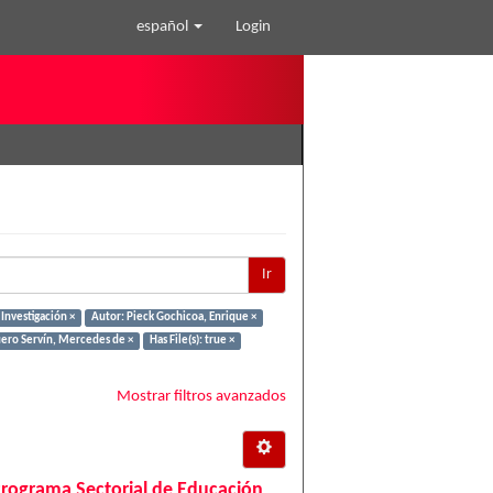
español
Login
Ir
Investigación ×
Autor: Pieck Gochicoa, Enrique ×
ero Servín, Mercedes de ×
Has File(s): true ×
Mostrar filtros avanzados
Programa Sectorial de Educación