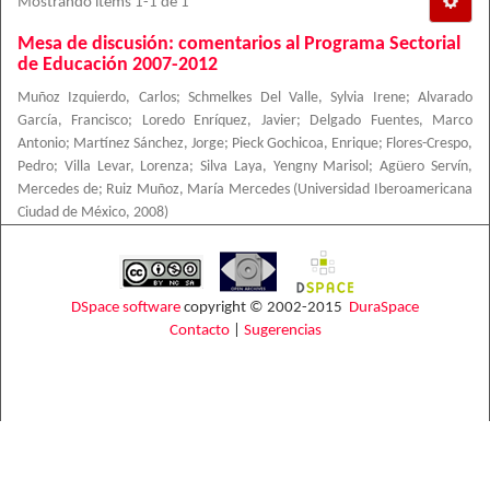
Mostrando ítems 1-1 de 1
Mesa de discusión: comentarios al Programa Sectorial
de Educación 2007-2012
Muñoz Izquierdo, Carlos
;
Schmelkes Del Valle, Sylvia Irene
;
Alvarado
García, Francisco
;
Loredo Enríquez, Javier
;
Delgado Fuentes, Marco
Antonio
;
Martínez Sánchez, Jorge
;
Pieck Gochicoa, Enrique
;
Flores-Crespo,
Pedro
;
Villa Levar, Lorenza
;
Silva Laya, Yengny Marisol
;
Agüero Servín,
Mercedes de
;
Ruiz Muñoz, María Mercedes
(
Universidad Iberoamericana
Ciudad de México
,
2008
)
DSpace software
copyright © 2002-2015
DuraSpace
Contacto
|
Sugerencias