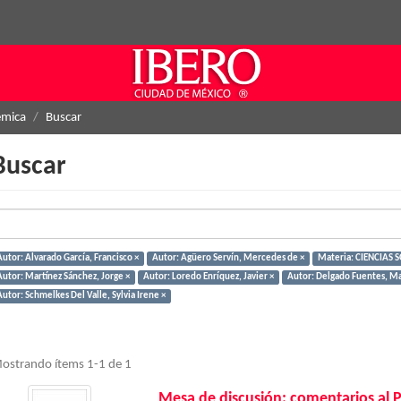
émica
Buscar
Buscar
Autor: Alvarado García, Francisco ×
Autor: Agüero Servín, Mercedes de ×
Materia: CIENCIAS S
Autor: Martínez Sánchez, Jorge ×
Autor: Loredo Enríquez, Javier ×
Autor: Delgado Fuentes, Ma
utor: Schmelkes Del Valle, Sylvia Irene ×
ostrando ítems 1-1 de 1
Mesa de discusión: comentarios al 