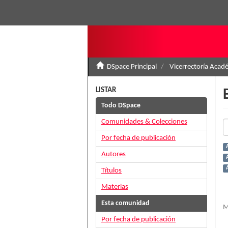
DSpace Principal
Vicerrectoría Acad
LISTAR
Todo DSpace
Comunidades & Colecciones
Por fecha de publicación
Autores
A
Títulos
Materias
Esta comunidad
M
Por fecha de publicación