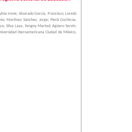
ylvia Irene
;
Alvarado García, Francisco
;
Loredo
nio
;
Martínez Sánchez, Jorge
;
Pieck Gochicoa,
nza
;
Silva Laya, Yengny Marisol
;
Agüero Servín,
niversidad Iberoamericana Ciudad de México
,