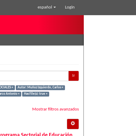
español
Login
Ir
OCIALES ×
Autor: Muñoz Izquierdo, Carlos ×
rco Antonio ×
Has File(s): true ×
Mostrar filtros avanzados
Programa Sectorial de Educación