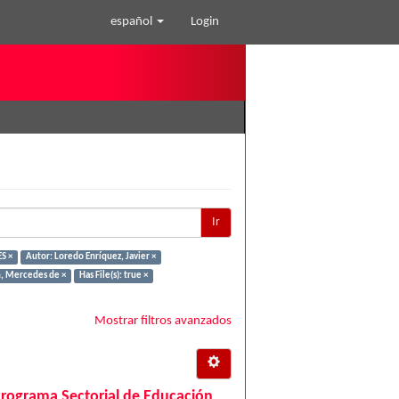
español
Login
Ir
S ×
Autor: Loredo Enríquez, Javier ×
n, Mercedes de ×
Has File(s): true ×
Mostrar filtros avanzados
Programa Sectorial de Educación