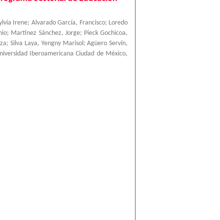
ylvia Irene
;
Alvarado García, Francisco
;
Loredo
nio
;
Martínez Sánchez, Jorge
;
Pieck Gochicoa,
nza
;
Silva Laya, Yengny Marisol
;
Agüero Servín,
niversidad Iberoamericana Ciudad de México
,