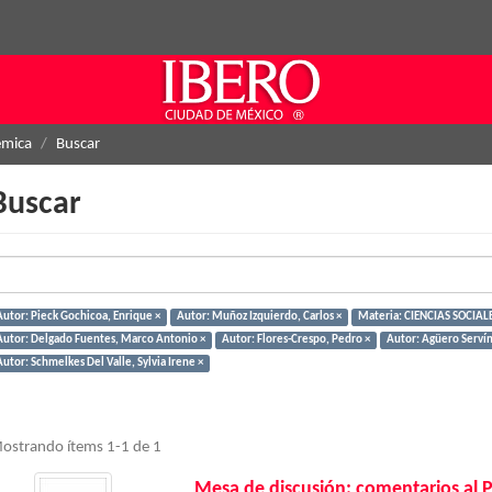
émica
Buscar
Buscar
Autor: Pieck Gochicoa, Enrique ×
Autor: Muñoz Izquierdo, Carlos ×
Materia: CIENCIAS SOCIALE
Autor: Delgado Fuentes, Marco Antonio ×
Autor: Flores-Crespo, Pedro ×
Autor: Agüero Serví
utor: Schmelkes Del Valle, Sylvia Irene ×
ostrando ítems 1-1 de 1
Mesa de discusión: comentarios al 