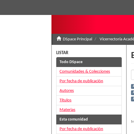
DSpace Principal
Vicerrectoría Acad
LISTAR
Todo DSpace
Comunidades & Colecciones
Por fecha de publicación
Autores
A
Títulos
Materias
Esta comunidad
M
Por fecha de publicación