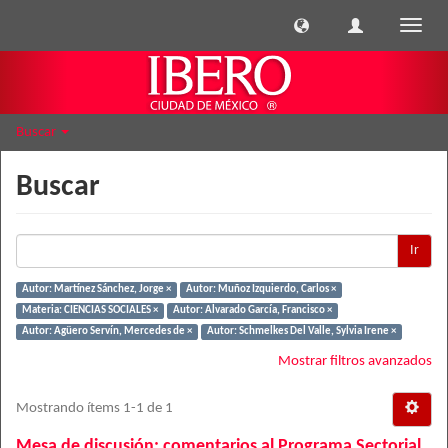
Cambi
naveg
Buscar
Buscar
Ir
Autor: Martínez Sánchez, Jorge ×
Autor: Muñoz Izquierdo, Carlos ×
Materia: CIENCIAS SOCIALES ×
Autor: Alvarado García, Francisco ×
Autor: Agüero Servín, Mercedes de ×
Autor: Schmelkes Del Valle, Sylvia Irene ×
Mostrar filtros avanzados
Mostrando ítems 1-1 de 1
Mesa de discusión: comentarios al Programa Sectorial