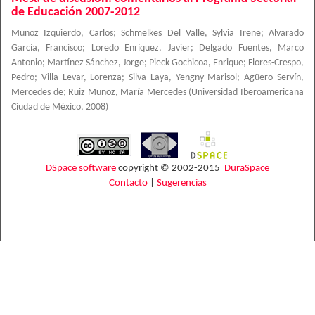
de Educación 2007-2012
Muñoz Izquierdo, Carlos
;
Schmelkes Del Valle, Sylvia Irene
;
Alvarado
García, Francisco
;
Loredo Enríquez, Javier
;
Delgado Fuentes, Marco
Antonio
;
Martínez Sánchez, Jorge
;
Pieck Gochicoa, Enrique
;
Flores-Crespo,
Pedro
;
Villa Levar, Lorenza
;
Silva Laya, Yengny Marisol
;
Agüero Servín,
Mercedes de
;
Ruiz Muñoz, María Mercedes
(
Universidad Iberoamericana
Ciudad de México
,
2008
)
DSpace software
copyright © 2002-2015
DuraSpace
Contacto
|
Sugerencias