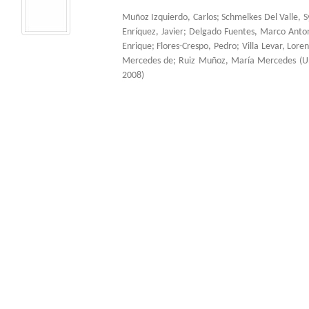
Muñoz Izquierdo, Carlos
;
Schmelkes Del Valle, S
Enríquez, Javier
;
Delgado Fuentes, Marco Anto
Enrique
;
Flores-Crespo, Pedro
;
Villa Levar, Lore
Mercedes de
;
Ruiz Muñoz, María Mercedes
(
U
2008
)