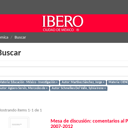
émica
Buscar
Buscar
Materia: Educación - México - Investigación ×
Autor: Martínez Sánchez, Jorge ×
Materia: CIENC
Autor: Agüero Servín, Mercedes de ×
Autor: Schmelkes Del Valle, Sylvia Irene ×
ostrando ítems 1-1 de 1
Mesa de discusión: comentarios al 
2007-2012