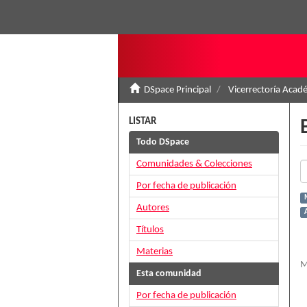
DSpace Principal
Vicerrectoría Acad
LISTAR
Todo DSpace
Comunidades & Colecciones
Por fecha de publicación
Autores
Títulos
Materias
M
Esta comunidad
Por fecha de publicación