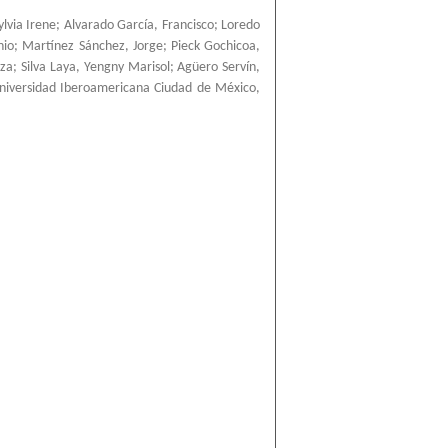
ylvia Irene
;
Alvarado García, Francisco
;
Loredo
nio
;
Martínez Sánchez, Jorge
;
Pieck Gochicoa,
nza
;
Silva Laya, Yengny Marisol
;
Agüero Servín,
niversidad Iberoamericana Ciudad de México
,