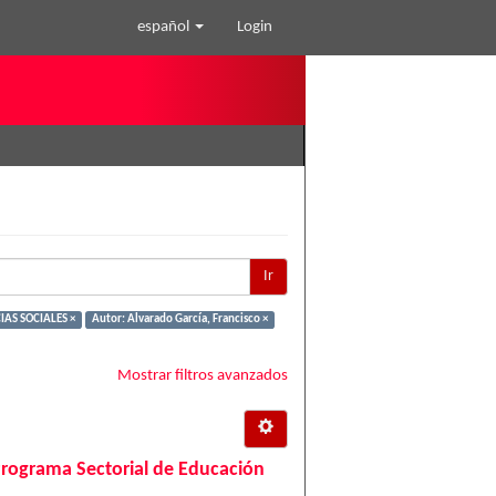
español
Login
Ir
IAS SOCIALES ×
Autor: Alvarado García, Francisco ×
Mostrar filtros avanzados
Programa Sectorial de Educación