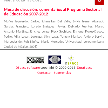
Mostrando ítems 1-1 de 1
Mesa de discusión: comentarios al Programa Sectorial
de Educación 2007-2012
Muñoz Izquierdo, Carlos
;
Schmelkes Del Valle, Sylvia Irene
;
Alvarado
García, Francisco
;
Loredo Enríquez, Javier
;
Delgado Fuentes, Marco
Antonio
;
Martínez Sánchez, Jorge
;
Pieck Gochicoa, Enrique
;
Flores-Crespo,
Pedro
;
Villa Levar, Lorenza
;
Silva Laya, Yengny Marisol
;
Agüero Servín,
Mercedes de
;
Ruiz Muñoz, María Mercedes
(
Universidad Iberoamericana
Ciudad de México
,
2008
)
DSpace software
copyright © 2002-2015
DuraSpace
Contacto
|
Sugerencias