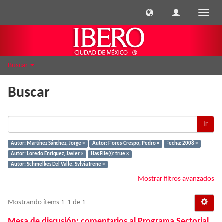
Cambi
naveg
Buscar
Buscar
Ir
Autor: Martínez Sánchez, Jorge ×
Autor: Flores-Crespo, Pedro ×
Fecha: 2008 ×
Autor: Loredo Enríquez, Javier ×
Has File(s): true ×
Autor: Schmelkes Del Valle, Sylvia Irene ×
Mostrar filtros avanzados
Mostrando ítems 1-1 de 1
Mesa de discusión: comentarios al Programa Sectorial