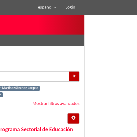
español
Login
Ir
: Martínez Sánchez, Jorge ×
×
Mostrar filtros avanzados
Programa Sectorial de Educación