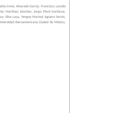
ylvia Irene
;
Alvarado García, Francisco
;
Loredo
nio
;
Martínez Sánchez, Jorge
;
Pieck Gochicoa,
nza
;
Silva Laya, Yengny Marisol
;
Agüero Servín,
niversidad Iberoamericana Ciudad de México
,