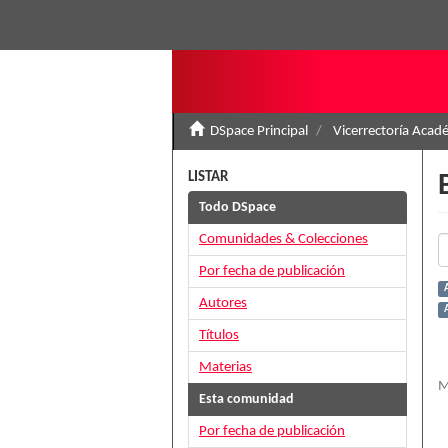
DSpace Principal
Vicerrectoría Acad
LISTAR
Todo DSpace
Comunidades & Colecciones
Por fecha de publicación
Autores
Títulos
Materias
M
Esta comunidad
Por fecha de publicación