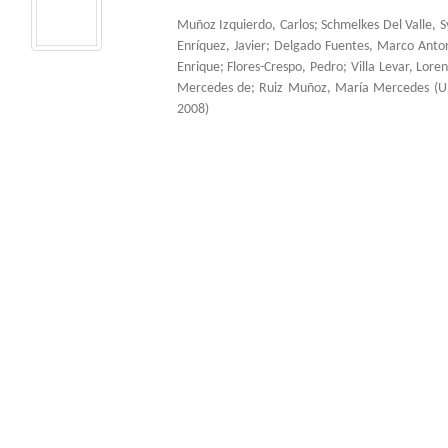
Muñoz Izquierdo, Carlos
;
Schmelkes Del Valle, S
Enríquez, Javier
;
Delgado Fuentes, Marco Anto
Enrique
;
Flores-Crespo, Pedro
;
Villa Levar, Lore
Mercedes de
;
Ruiz Muñoz, María Mercedes
(
U
2008
)