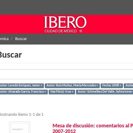
émica
Buscar
Buscar
Autor: Loredo Enríquez, Javier ×
Autor: Ruiz Muñoz, María Mercedes ×
Fecha: 2008 ×
Autor
Autor: Alvarado García, Francisco ×
Has File(s): true ×
Autor: Schmelkes Del Valle, Sylvia Irene 
ostrando ítems 1-1 de 1
Mesa de discusión: comentarios al 
2007-2012