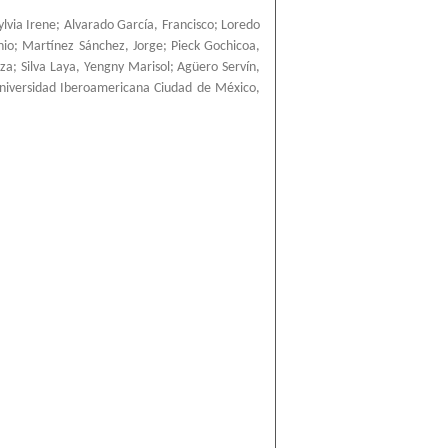
ylvia Irene
;
Alvarado García, Francisco
;
Loredo
nio
;
Martínez Sánchez, Jorge
;
Pieck Gochicoa,
nza
;
Silva Laya, Yengny Marisol
;
Agüero Servín,
niversidad Iberoamericana Ciudad de México
,