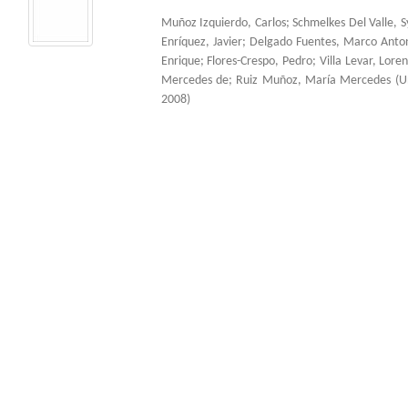
Muñoz Izquierdo, Carlos
;
Schmelkes Del Valle, S
Enríquez, Javier
;
Delgado Fuentes, Marco Anto
Enrique
;
Flores-Crespo, Pedro
;
Villa Levar, Lore
Mercedes de
;
Ruiz Muñoz, María Mercedes
(
U
2008
)