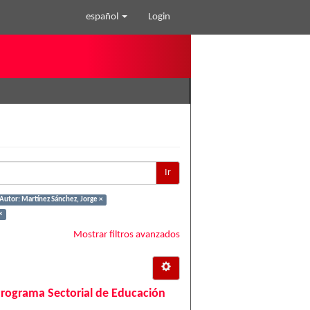
español
Login
Ir
Autor: Martínez Sánchez, Jorge ×
×
Mostrar filtros avanzados
Programa Sectorial de Educación