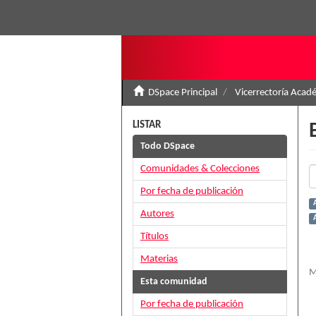
DSpace Principal
Vicerrectoría Acad
LISTAR
Todo DSpace
Comunidades & Colecciones
Por fecha de publicación
Autores
Títulos
Materias
M
Esta comunidad
Por fecha de publicación