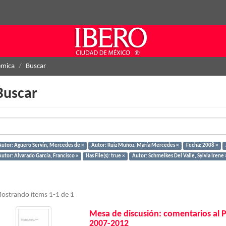
émica
Buscar
Buscar
Autor: Agüero Servín, Mercedes de ×
Autor: Ruiz Muñoz, María Mercedes ×
Fecha: 2008 ×
Autor: Alvarado García, Francisco ×
Has File(s): true ×
Autor: Schmelkes Del Valle, Sylvia Irene 
ostrando ítems 1-1 de 1
Mesa de discusión: comentarios al 
2007-2012