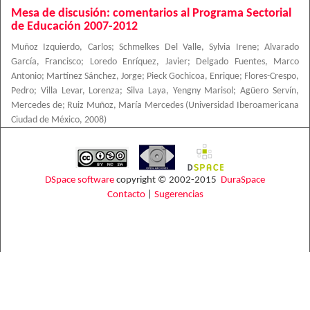
Mesa de discusión: comentarios al Programa Sectorial
de Educación 2007-2012
Muñoz Izquierdo, Carlos
;
Schmelkes Del Valle, Sylvia Irene
;
Alvarado
García, Francisco
;
Loredo Enríquez, Javier
;
Delgado Fuentes, Marco
Antonio
;
Martínez Sánchez, Jorge
;
Pieck Gochicoa, Enrique
;
Flores-Crespo,
Pedro
;
Villa Levar, Lorenza
;
Silva Laya, Yengny Marisol
;
Agüero Servín,
Mercedes de
;
Ruiz Muñoz, María Mercedes
(
Universidad Iberoamericana
Ciudad de México
,
2008
)
DSpace software
copyright © 2002-2015
DuraSpace
Contacto
|
Sugerencias