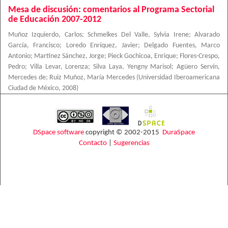
Mesa de discusión: comentarios al Programa Sectorial
de Educación 2007-2012
Muñoz Izquierdo, Carlos
;
Schmelkes Del Valle, Sylvia Irene
;
Alvarado
García, Francisco
;
Loredo Enríquez, Javier
;
Delgado Fuentes, Marco
Antonio
;
Martínez Sánchez, Jorge
;
Pieck Gochicoa, Enrique
;
Flores-Crespo,
Pedro
;
Villa Levar, Lorenza
;
Silva Laya, Yengny Marisol
;
Agüero Servín,
Mercedes de
;
Ruiz Muñoz, María Mercedes
(
Universidad Iberoamericana
Ciudad de México
,
2008
)
DSpace software
copyright © 2002-2015
DuraSpace
Contacto
|
Sugerencias