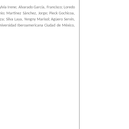
ylvia Irene
;
Alvarado García, Francisco
;
Loredo
nio
;
Martínez Sánchez, Jorge
;
Pieck Gochicoa,
nza
;
Silva Laya, Yengny Marisol
;
Agüero Servín,
niversidad Iberoamericana Ciudad de México
,