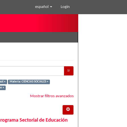
español
Login
Ir
sol ×
Materia: CIENCIAS SOCIALES ×
e ×
Mostrar filtros avanzados
Programa Sectorial de Educación