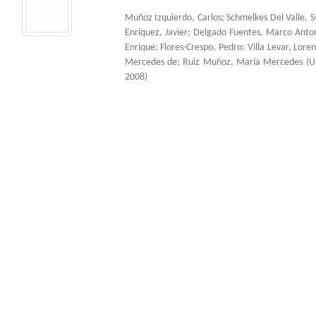
Muñoz Izquierdo, Carlos
;
Schmelkes Del Valle, S
Enríquez, Javier
;
Delgado Fuentes, Marco Anto
Enrique
;
Flores-Crespo, Pedro
;
Villa Levar, Lore
Mercedes de
;
Ruiz Muñoz, María Mercedes
(
U
2008
)