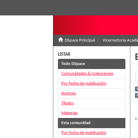
DSpace Principal
Vicerrectoría Acad
LISTAR
Todo DSpace
Comunidades & Colecciones
Por fecha de publicación
Autores
Títulos
Materias
M
Esta comunidad
Por fecha de publicación