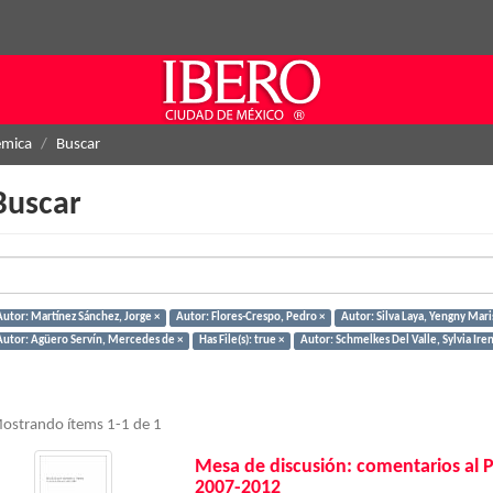
émica
Buscar
Buscar
Autor: Martínez Sánchez, Jorge ×
Autor: Flores-Crespo, Pedro ×
Autor: Silva Laya, Yengny Mari
Autor: Agüero Servín, Mercedes de ×
Has File(s): true ×
Autor: Schmelkes Del Valle, Sylvia Iren
ostrando ítems 1-1 de 1
Mesa de discusión: comentarios al 
2007-2012