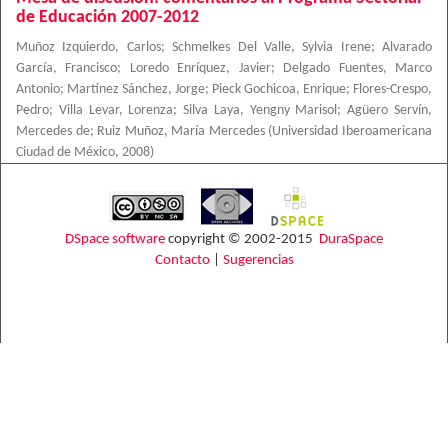
de Educación 2007-2012
Muñoz Izquierdo, Carlos
;
Schmelkes Del Valle, Sylvia Irene
;
Alvarado
García, Francisco
;
Loredo Enríquez, Javier
;
Delgado Fuentes, Marco
Antonio
;
Martínez Sánchez, Jorge
;
Pieck Gochicoa, Enrique
;
Flores-Crespo,
Pedro
;
Villa Levar, Lorenza
;
Silva Laya, Yengny Marisol
;
Agüero Servín,
Mercedes de
;
Ruiz Muñoz, María Mercedes
(
Universidad Iberoamericana
Ciudad de México
,
2008
)
DSpace software
copyright © 2002-2015
DuraSpace
Contacto
|
Sugerencias