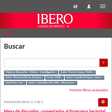
Cambi
naveg
Buscar
Buscar
Ir
Materia: Educación - México - Investigación ×
Autor: Flores-Crespo, Pedro ×
Autor: Pieck Gochicoa, Enrique ×
Fecha: 2008 ×
Autor: Loredo Enríquez, Javier ×
Has File(s): true ×
Autor: Schmelkes Del Valle, Sylvia Irene ×
Mostrar filtros avanzados
Mostrando ítems 1-1 de 1
Mesa de discusión: comentarios al Programa Sectorial