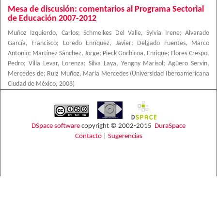
Mesa de discusión: comentarios al Programa Sectorial
de Educación 2007-2012
Muñoz Izquierdo, Carlos
;
Schmelkes Del Valle, Sylvia Irene
;
Alvarado
García, Francisco
;
Loredo Enríquez, Javier
;
Delgado Fuentes, Marco
Antonio
;
Martínez Sánchez, Jorge
;
Pieck Gochicoa, Enrique
;
Flores-Crespo,
Pedro
;
Villa Levar, Lorenza
;
Silva Laya, Yengny Marisol
;
Agüero Servín,
Mercedes de
;
Ruiz Muñoz, María Mercedes
(
Universidad Iberoamericana
Ciudad de México
,
2008
)
DSpace software
copyright © 2002-2015
DuraSpace
Contacto
|
Sugerencias