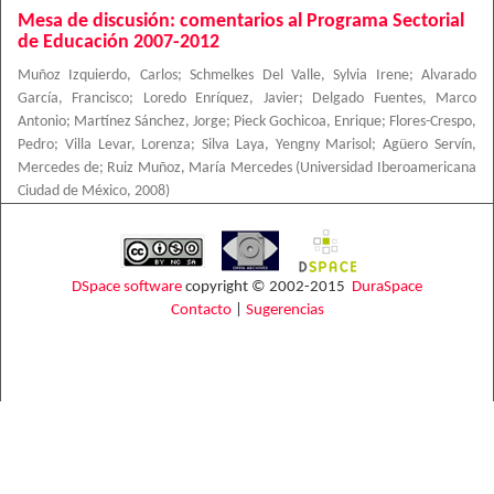
Mesa de discusión: comentarios al Programa Sectorial
de Educación 2007-2012
Muñoz Izquierdo, Carlos
;
Schmelkes Del Valle, Sylvia Irene
;
Alvarado
García, Francisco
;
Loredo Enríquez, Javier
;
Delgado Fuentes, Marco
Antonio
;
Martínez Sánchez, Jorge
;
Pieck Gochicoa, Enrique
;
Flores-Crespo,
Pedro
;
Villa Levar, Lorenza
;
Silva Laya, Yengny Marisol
;
Agüero Servín,
Mercedes de
;
Ruiz Muñoz, María Mercedes
(
Universidad Iberoamericana
Ciudad de México
,
2008
)
DSpace software
copyright © 2002-2015
DuraSpace
Contacto
|
Sugerencias