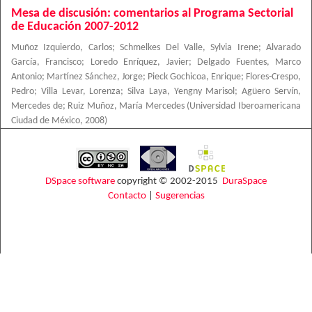
Mesa de discusión: comentarios al Programa Sectorial
de Educación 2007-2012
Muñoz Izquierdo, Carlos
;
Schmelkes Del Valle, Sylvia Irene
;
Alvarado
García, Francisco
;
Loredo Enríquez, Javier
;
Delgado Fuentes, Marco
Antonio
;
Martínez Sánchez, Jorge
;
Pieck Gochicoa, Enrique
;
Flores-Crespo,
Pedro
;
Villa Levar, Lorenza
;
Silva Laya, Yengny Marisol
;
Agüero Servín,
Mercedes de
;
Ruiz Muñoz, María Mercedes
(
Universidad Iberoamericana
Ciudad de México
,
2008
)
DSpace software
copyright © 2002-2015
DuraSpace
Contacto
|
Sugerencias