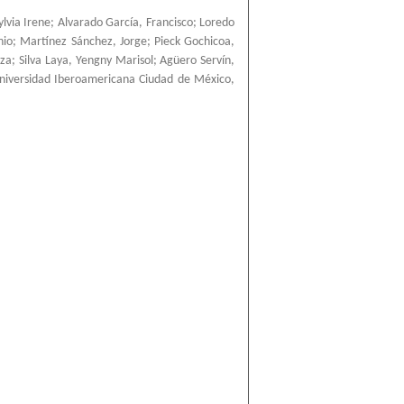
ylvia Irene
;
Alvarado García, Francisco
;
Loredo
nio
;
Martínez Sánchez, Jorge
;
Pieck Gochicoa,
nza
;
Silva Laya, Yengny Marisol
;
Agüero Servín,
niversidad Iberoamericana Ciudad de México
,