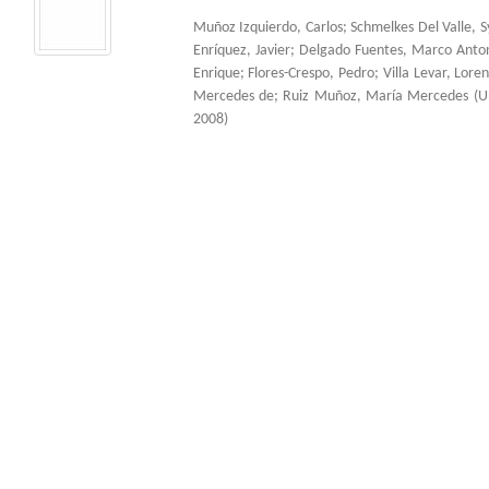
Muñoz Izquierdo, Carlos
;
Schmelkes Del Valle, S
Enríquez, Javier
;
Delgado Fuentes, Marco Anto
Enrique
;
Flores-Crespo, Pedro
;
Villa Levar, Lore
Mercedes de
;
Ruiz Muñoz, María Mercedes
(
U
2008
)