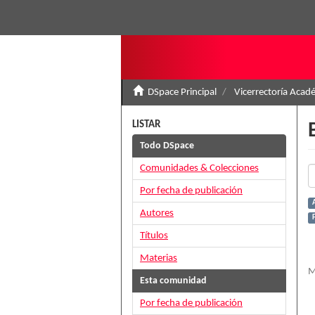
DSpace Principal
Vicerrectoría Acad
LISTAR
Todo DSpace
Comunidades & Colecciones
Por fecha de publicación
Autores
Títulos
Materias
M
Esta comunidad
Por fecha de publicación