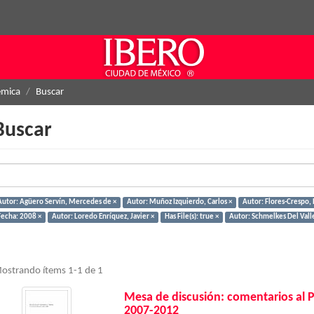
émica
Buscar
Buscar
Autor: Agüero Servín, Mercedes de ×
Autor: Muñoz Izquierdo, Carlos ×
Autor: Flores-Crespo, 
Fecha: 2008 ×
Autor: Loredo Enríquez, Javier ×
Has File(s): true ×
Autor: Schmelkes Del Valle,
ostrando ítems 1-1 de 1
Mesa de discusión: comentarios al 
2007-2012