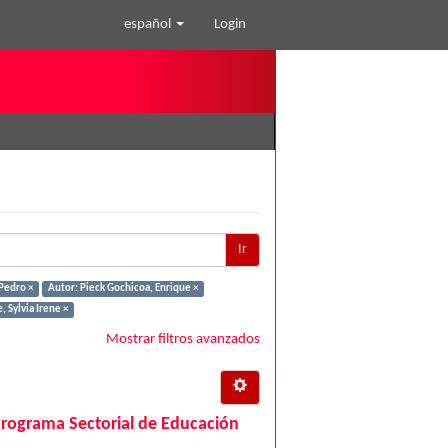
español
Login
Ir
Pedro ×
Autor: Pieck Gochicoa, Enrique ×
 Sylvia Irene ×
Mostrar filtros avanzados
Programa Sectorial de Educación