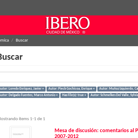
émica
Buscar
Buscar
Autor: Loredo Enríquez, Javier ×
Autor: Pieck Gochicoa, Enrique ×
Autor: Muñoz Izquierdo, Ca
Autor: Delgado Fuentes, Marco Antonio ×
Has File(s): true ×
Autor: Schmelkes Del Valle, Sylvia
ostrando ítems 1-1 de 1
Mesa de discusión: comentarios al 
2007-2012