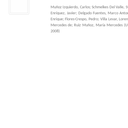
Muñoz Izquierdo, Carlos
;
Schmelkes Del Valle, S
Enríquez, Javier
;
Delgado Fuentes, Marco Anto
Enrique
;
Flores-Crespo, Pedro
;
Villa Levar, Lore
Mercedes de
;
Ruiz Muñoz, María Mercedes
(
U
2008
)