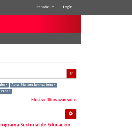
español
Login
Ir
rlos ×
Autor: Martínez Sánchez, Jorge ×
 Irene ×
Mostrar filtros avanzados
Programa Sectorial de Educación