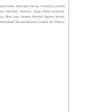
ylvia Irene
;
Alvarado García, Francisco
;
Loredo
nio
;
Martínez Sánchez, Jorge
;
Pieck Gochicoa,
nza
;
Silva Laya, Yengny Marisol
;
Agüero Servín,
niversidad Iberoamericana Ciudad de México
,