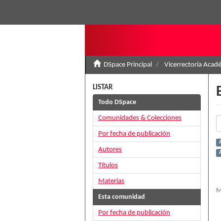
DSpace Principal
Vicerrectoría Acad
LISTAR
Todo DSpace
Comunidades & Colecciones
Por fecha de publicación
Autores
Títulos
Materias
M
Esta comunidad
Por fecha de publicación