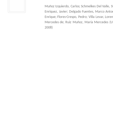
Muñoz Izquierdo, Carlos
;
Schmelkes Del Valle, S
Enríquez, Javier
;
Delgado Fuentes, Marco Anto
Enrique
;
Flores-Crespo, Pedro
;
Villa Levar, Lore
Mercedes de
;
Ruiz Muñoz, María Mercedes
(
U
2008
)