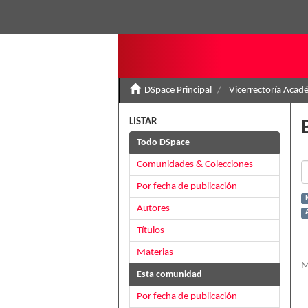
DSpace Principal
Vicerrectoría Acad
LISTAR
Todo DSpace
Comunidades & Colecciones
Por fecha de publicación
Autores
Títulos
Materias
M
Esta comunidad
Por fecha de publicación