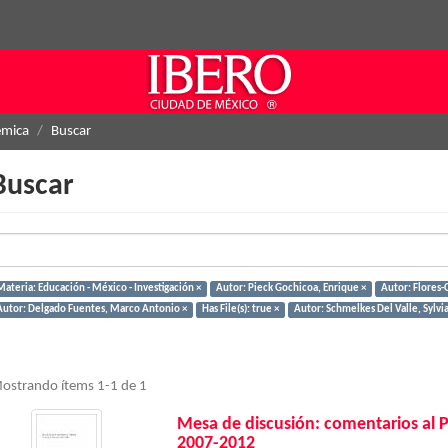
émica
Buscar
Buscar
Materia: Educación - México - Investigación ×
Autor: Pieck Gochicoa, Enrique ×
Autor: Flores-
Autor: Delgado Fuentes, Marco Antonio ×
Has File(s): true ×
Autor: Schmelkes Del Valle, Sylvia
ostrando ítems 1-1 de 1
Mesa de discusión: comentarios al 
2007-2012