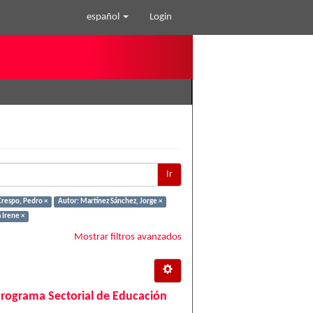
español
Login
Ir
Crespo, Pedro ×
Autor: Martínez Sánchez, Jorge ×
 Irene ×
Mostrar filtros avanzados
Programa Sectorial de Educación