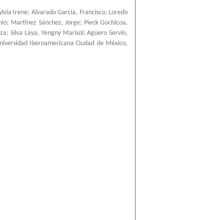
ylvia Irene
;
Alvarado García, Francisco
;
Loredo
nio
;
Martínez Sánchez, Jorge
;
Pieck Gochicoa,
nza
;
Silva Laya, Yengny Marisol
;
Agüero Servín,
niversidad Iberoamericana Ciudad de México
,