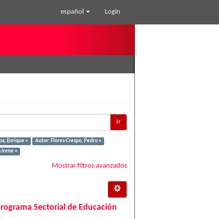
español
Login
Ir
oa, Enrique ×
Autor: Flores-Crespo, Pedro ×
 Irene ×
Mostrar filtros avanzados
Programa Sectorial de Educación