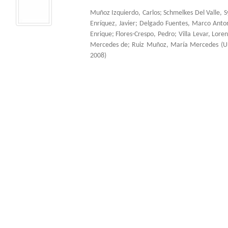
Muñoz Izquierdo, Carlos
;
Schmelkes Del Valle, S
Enríquez, Javier
;
Delgado Fuentes, Marco Anto
Enrique
;
Flores-Crespo, Pedro
;
Villa Levar, Lore
Mercedes de
;
Ruiz Muñoz, María Mercedes
(
U
2008
)