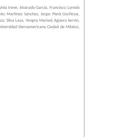
ylvia Irene
;
Alvarado García, Francisco
;
Loredo
nio
;
Martínez Sánchez, Jorge
;
Pieck Gochicoa,
nza
;
Silva Laya, Yengny Marisol
;
Agüero Servín,
niversidad Iberoamericana Ciudad de México
,