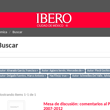
émica
Buscar
Buscar
Autor: Alvarado García, Francisco ×
Autor: Agüero Servín, Mercedes de ×
Autor: Pieck Gochic
Autor: Delgado Fuentes, Marco Antonio ×
Has File(s): true ×
Autor: Schmelkes Del Valle, Sylvia
ostrando ítems 1-1 de 1
Mesa de discusión: comentarios al 
2007-2012