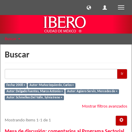
Cambi
naveg
Buscar
Buscar
Ir
Fecha: 2008 ×
Autor: Muñoz Izquierdo, Carlos ×
Autor: Delgado Fuentes, Marco Antonio ×
Autor: Agüero Servín, Mercedes de ×
Autor: Schmelkes Del Valle, Sylvia Irene ×
Mostrar filtros avanzados
Mostrando ítems 1-1 de 1
Mesa de discusión: comentarios al Programa Sectorial