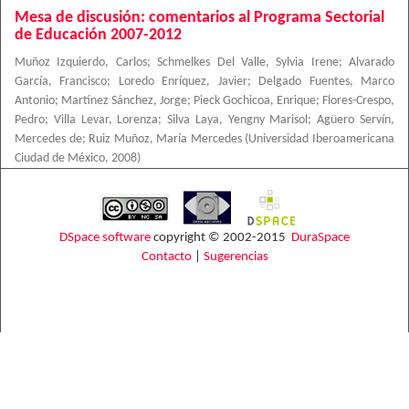
Mesa de discusión: comentarios al Programa Sectorial
de Educación 2007-2012
Muñoz Izquierdo, Carlos
;
Schmelkes Del Valle, Sylvia Irene
;
Alvarado
García, Francisco
;
Loredo Enríquez, Javier
;
Delgado Fuentes, Marco
Antonio
;
Martínez Sánchez, Jorge
;
Pieck Gochicoa, Enrique
;
Flores-Crespo,
Pedro
;
Villa Levar, Lorenza
;
Silva Laya, Yengny Marisol
;
Agüero Servín,
Mercedes de
;
Ruiz Muñoz, María Mercedes
(
Universidad Iberoamericana
Ciudad de México
,
2008
)
DSpace software
copyright © 2002-2015
DuraSpace
Contacto
|
Sugerencias