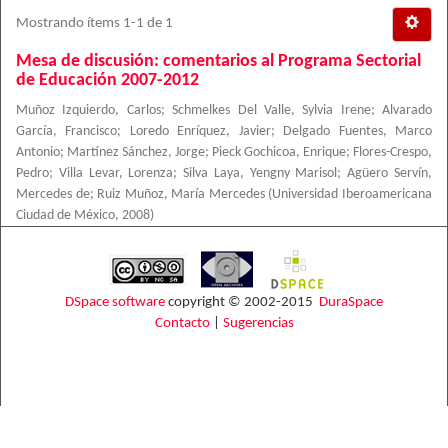
Mostrando ítems 1-1 de 1
Mesa de discusión: comentarios al Programa Sectorial
de Educación 2007-2012
Muñoz Izquierdo, Carlos
;
Schmelkes Del Valle, Sylvia Irene
;
Alvarado
García, Francisco
;
Loredo Enríquez, Javier
;
Delgado Fuentes, Marco
Antonio
;
Martínez Sánchez, Jorge
;
Pieck Gochicoa, Enrique
;
Flores-Crespo,
Pedro
;
Villa Levar, Lorenza
;
Silva Laya, Yengny Marisol
;
Agüero Servín,
Mercedes de
;
Ruiz Muñoz, María Mercedes
(
Universidad Iberoamericana
Ciudad de México
,
2008
)
DSpace software
copyright © 2002-2015
DuraSpace
Contacto
|
Sugerencias