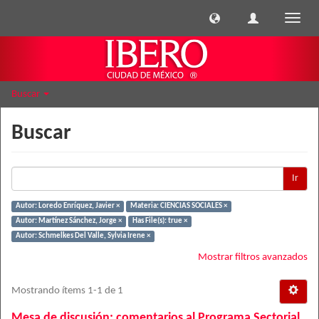
Cambi
naveg
Buscar
Buscar
Ir
Autor: Loredo Enríquez, Javier ×
Materia: CIENCIAS SOCIALES ×
Autor: Martínez Sánchez, Jorge ×
Has File(s): true ×
Autor: Schmelkes Del Valle, Sylvia Irene ×
Mostrar filtros avanzados
Mostrando ítems 1-1 de 1
Mesa de discusión: comentarios al Programa Sectorial